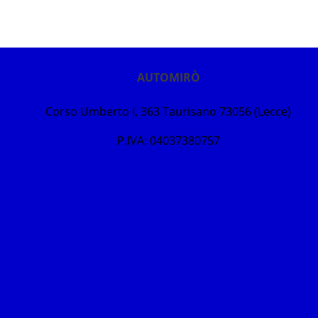
AUTOMIRÒ
Corso Umberto I, 363 Taurisano 73056 (Lecce)
P.IVA: 04037380757