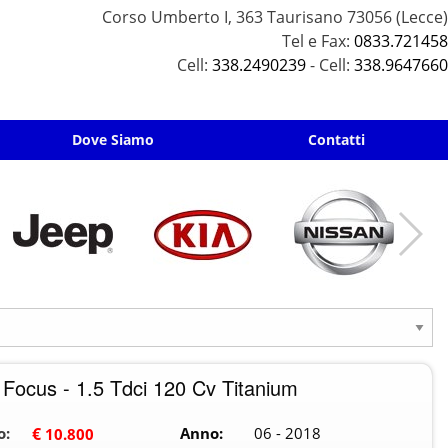
Corso Umberto I, 363 Taurisano 73056 (Lecce)
Tel e Fax:
0833.721458
Cell:
338.2490239
- Cell:
338.9647660
Dove Siamo
Contatti
 Focus - 1.5 Tdci 120 Cv Titanium
o:
€
Anno:
06 - 2018
10.800