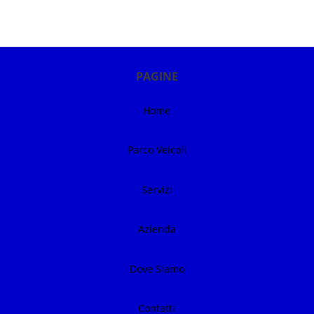
PAGINE
Home
Parco Veicoli
Servizi
Azienda
Dove Siamo
Contatti